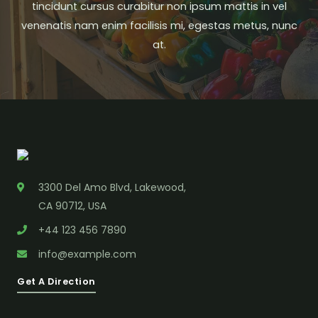
tincidunt cursus curabitur non ipsum mattis in vel
venenatis nam enim facilisis mi, egestas metus, nunc
at.
3300 Del Amo Blvd, Lakewood,
CA 90712, USA
+44 123 456 7890
info@example.com
Get A Direction